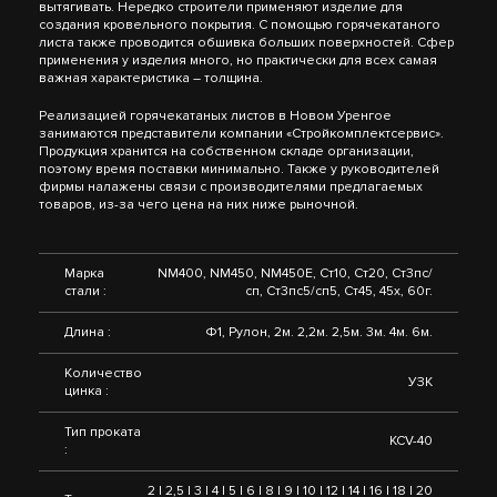
вытягивать. Нередко строители применяют изделие для
создания кровельного покрытия. С помощью горячекатаного
листа также проводится обшивка больших поверхностей. Сфер
применения у изделия много, но практически для всех самая
важная характеристика – толщина.
Реализацией горячекатаных листов в Новом Уренгое
занимаются представители компании «Стройкомплектсервис».
Продукция хранится на собственном складе организации,
поэтому время поставки минимально. Также у руководителей
фирмы налажены связи с производителями предлагаемых
товаров, из-за чего цена на них ниже рыночной.
Марка
NM400, NM450, NM450E, Ст10, Ст20, Ст3пс/
стали :
сп, Ст3пс5/сп5, Ст45, 45х, 60г.
Длина :
Ф1, Рулон, 2м. 2,2м. 2,5м. 3м. 4м. 6м.
Количество
УЗК
цинка :
Тип проката
KCV-40
:
2 | 2,5 | 3 | 4 | 5 | 6 | 8 | 9 | 10 | 12 | 14 | 16 | 18 | 20