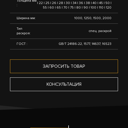
Толщина мм
| 22 | 25 | 26 | 28 | 30 | 34 | 36 | 38 | 40 | 45 | 50 |
:
55 | 60 | 65 | 70 | 75 | 80 | 90 | 100 | 110 | 120
Ширина мм:
1000, 1250, 1500, 2000
Тип
спец. раскрой
раскроя:
ГОСТ :
GB/T 24186-22, 1577, 14637, 16523
ЗАПРОСИТЬ ТОВАР
КОНСУЛЬТАЦИЯ