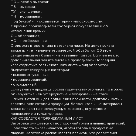
ПО – особо высокая:
ПВ – высокая;
ПУ – улучшенная;
ПН – нормальная.
Под буквой «П» скрывается термин «плоскостность».
Отдельно производители сообщают покупателям и об
исполнении кромки:
О – обрезанная;
НО – необрезанная.
Стоимость второго типа материала ниже. На цену проката
также влияет наличие термической обработки. Об этом
свидетельствует буква «Т» в названии товара. Если ее нет, то
дополнительная защита листа не проводилась. Последняя
характеристика горячекатаного листа – вид обработки.
Выделяют следующие категории:
• высокоотпущенный;
• нормализованный;
• отожженный.
Если узнать у продавца состав горячекатаного листа, то можно
обнаружить в нем углеродистые и легированные стали.
Применяются они для повышения прочности, долговечности и
эластичности готовой продукции. Дополнительные материалы
также влияют на последующую ковкость, внутреннее
напряжение и толщину листа.
КАК СОЗДАЕТСЯ ГОРЯЧЕКАТАНЫЙ ЛИСТ:
Заготовка очищается от посторонней грязи и лишних примесей;
Поверхность выравнивается, чтобы готовый продукт был
гладким. Заготовка раскатывается валиком, что делает лист