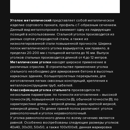
Уголок металлический
представляет собой металлическое
изделие сортового проката, профиль с Г-образным сечением.
Данный вид металлопроката занимает одну из лидирующих
позиций в использовании. Стальной уголок производится из
разных сортов углеродистой стали, а также из
низколегированной стали повышенной прочности. Ширина
полок металлического уголка варьируется, как правило, в
пределах 20-200 мм с толщиной металла до 16 мм. Выпуск
уголков стальных производится длиной от 4 до 12 метров.
Металлические уголки
находят широкое применение в
различных отраслях. В строительстве применение уголка
стального необходимо для армирования бетона в высотных
каркасных зданиях, большепролетных перекрытиях, для
изготовления легких сквозных конструкций, крепления к
металлоконструкциям труб, кабелей.
Классификация уголка стального
производится по
нескольким параметрам: по точности изготовления – высокой
точности (А), повышенной точности (Б), обычной точности (В); по
характеристике длины – мерной длины, длины кратной мерной,
немерной длины. По длине граней полок различают: уголок
равнополочный и уголок неравнополочный.
У уголка равнополочного длина по всему сечению является
равной. Особенно востребованы следующие размеры уголков:
40х40, 30х30, 50х50, а также 100х100х8, данная маркировка