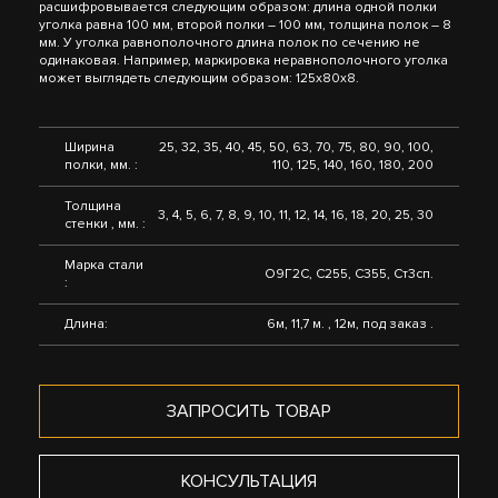
расшифровывается следующим образом: длина одной полки
уголка равна 100 мм, второй полки – 100 мм, толщина полок – 8
мм. У уголка равнополочного длина полок по сечению не
одинаковая. Например, маркировка неравнополочного уголка
может выглядеть следующим образом: 125х80х8.
Ширина
25, 32, 35, 40, 45, 50, 63, 70, 75, 80, 90, 100,
полки, мм. :
110, 125, 140, 160, 180, 200
Толщина
3, 4, 5, 6, 7, 8, 9, 10, 11, 12, 14, 16, 18, 20, 25, 30
стенки , мм. :
Марка стали
О9Г2С, С255, С355, Ст3сп.
:
Длина:
6м, 11,7 м. , 12м, под заказ .
ЗАПРОСИТЬ ТОВАР
КОНСУЛЬТАЦИЯ